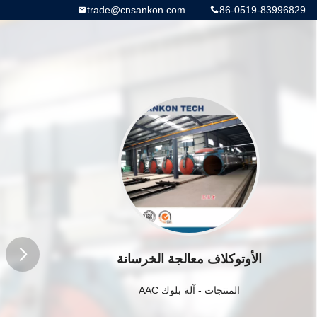
trade@cnsankon.com
86-0519-83996829
الأوتوكلاف معالجة الخرسانة
button
المنتجات
-
آلة بلوك AAC