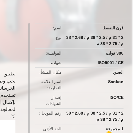
فرن الضغط
اسم
2 * 31 م / 2.5 * 38 م / 2.68 * 38
نوع
م / 2.75 * 38 م
380 فولت
الفولطية
ISO9001 / CE
شهادة
الصين
مكان المنشأ
تطبيق
يجب وضع 
Sankon
اسم العلامة
التجارية
الخرسانة الخلوية
تستخدم ا
ISO/CE
إصدار
بإكمال ا
الشهادات
2 * 31 م / 2.5 * 38 م / 2.68 * 38
رقم الموديل
℃.
م / 2.75 * 38 م
1 مجموعة
الحد الأدنى