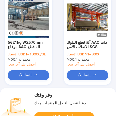
آلة قطع البلوك AAC ذات
5621kg W2570mm
الانقلاب الآمن SGS
مرفاع AAC آلة قطع
البلوك
USD $1~3000
الأسعار:
USD1~150000/SET
الأسعار:
1 مجموعة
MOQ:
1 مجموعة
MOQ:
أحصل على آخر سعر
أحصل على آخر سعر
ﺎﺘﺼﻟ ﺍﻶﻧ
ﺎﺘﺼﻟ ﺍﻶﻧ
وفر وقتك
دعنا نتصل بأفضل المنتجات معك.