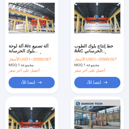
خط إنتاج بلوك الطوب
آلة لوحة Alc آلة تصنيع
AAC الخرساني
بلوك الخرسانة
الأوتوماتيكي الكامل
الأوتوماتيكية الكاملة AAC
USD1~25500/SET
الأسعار:
USD1~25500/SET
الأسعار:
ماكينة تصنيع آلة المنتج
لخط إنتاج الطوب AAC
1 مجموعة
MOQ:
1 مجموعة
MOQ:
النهائي للبناء
للخرسانة النهائية
أحصل على آخر سعر
أحصل على آخر سعر
ﺎﺘﺼﻟ ﺍﻶﻧ
ﺎﺘﺼﻟ ﺍﻶﻧ
منزل
المنتجات
حول بنا