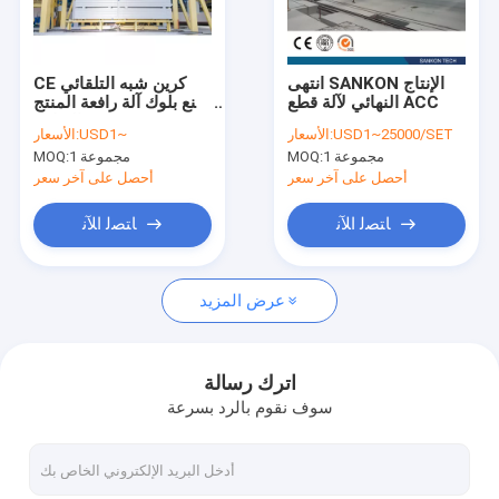
اتصل بنا
انتهى SANKON الإنتاج
CE كرين شبه التلقائي
النهائي لآلة قطع ACC
صنع بلوك آلة رافعة المنتج
آلة بلوك AAC
النهائي
USD1~25000/SET
الأسعار:
USD1~
الأسعار:
1 مجموعة
MOQ:
1 مجموعة
MOQ:
آلة تصنيع بلوك AAC
أحصل على آخر سعر
أحصل على آخر سعر
آلة قطع بلوك AAC
ﺎﺘﺼﻟ ﺍﻶﻧ
ﺎﺘﺼﻟ ﺍﻶﻧ
آلة تصنيع بلوك الخرسانة الأوتوماتيكية
عرض المزيد
آلة تصنيع البلوك شبه الأوتوماتيكية
آلة الطوب AAC
اترك رسالة
سوف نقوم بالرد بسرعة
آلة لوحة الجدار خفيفة الوزن
الأوتوكلاف AAC