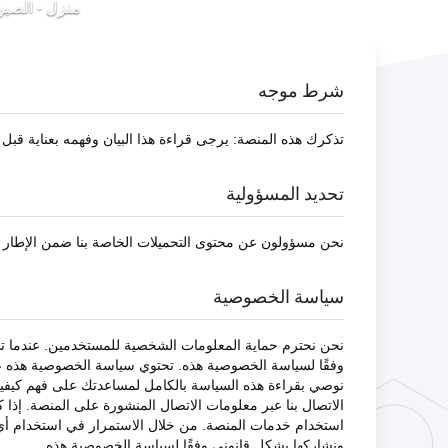
منزل
-
الصين angsu Sankon Building Materials Technology Co., Ltd
شرط موجه
تذكرك هذه المنصة: يرجى قراءة هذا البيان وفهمه بعناية قب
تحديد المسؤولية
نحن مسؤولون عن محتوى التحميلات الخاصة بنا ضمن الإطار ا
سياسة الخصوصية
نحن نحترم حماية المعلومات الشخصية للمستخدمين. عندما ت
وفقًا لسياسة الخصوصية هذه. تحتوي سياسة الخصوصية هذه عل
نوصي بقراءة هذه السياسة بالكامل لمساعدتك على فهم كيفي
الاتصال بنا عبر معلومات الاتصال المنشورة على المنصة. إذ
استخدام خدمات المنصة. من خلال الاستمرار في استخدام أي 
ونشاركها بشكل قانوني وفقًا لسياسة الخصوصية هذه.