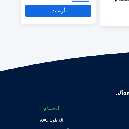
أرسلت
Jian
الاقسام
آلة بلوك AAC