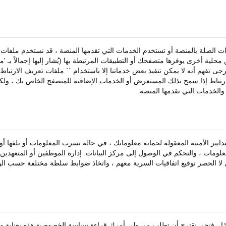
ذات الصلة بالمنصة أو تستخدم الخدمات التي تقدمها المنصة ، قد نستخدم ملفات
حلية أخرى يوفرها متصفحك أو التطبيقات المرتبطة بها (يُشار إليها إجمالاً بـ 'م
 تفهم أنه لا يمكن تنفيذ بعض خدماتنا إلا باستخدام `` ملفات تعريف الارتباط 
رتباط إذا سمح بذلك المستعرض أو الخدمات الإضافية للمتصفح الخاص بك ، ولك
الخدمات التي تقدمها المنصة.
بير الأمنية المعقولة لحماية معلوماتك ، في حالة تسرب المعلومات أو تلفها أو ف
الحصر SSL ، وتخزين تشفير المعلومات ، والتحكم في الوصول إلى مركز البيانات. إدارة الموظفين أو المتعه
 لا الحصر توقيع اتفاقيات السرية معهم ، واتخاذ ضوابط سلطة مختلفة حسب الو
رًا ، فنحن نقترح أن تطلب من ولي أمرك قراءة سياسة الخصوصية هذه بعناية و