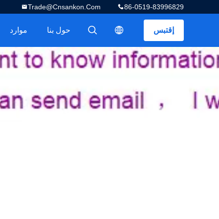
Trade@cnsankon.com
86-0519-83996829
إقتبس
حول بنا
موارد
描述
描述