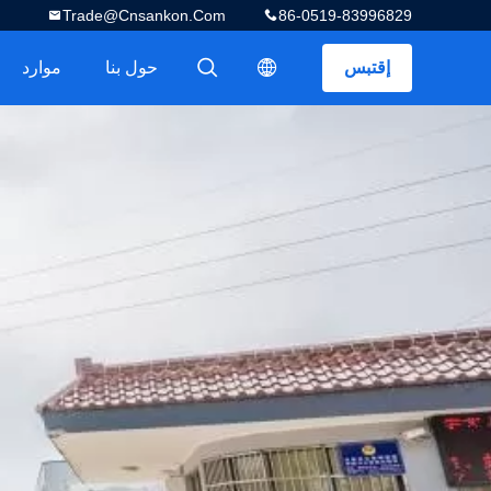
Trade@cnsankon.com
86-0519-83996829
إقتبس
حول بنا
موارد
描述
描述