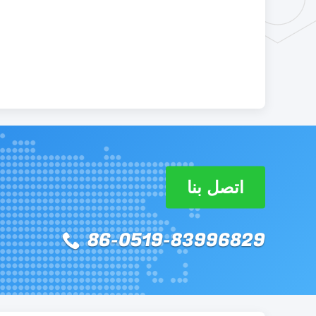
اتصل بنا
86-0519-83996829