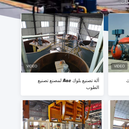
ك
آلة تصنيع بلوك Aac لمصنع تصنيع
الطوب