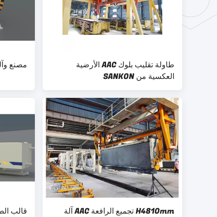
طاولة تقليب بلوك AAC الأرضية
مصنع وآلة 
العكسية من SANKON
H4810mm تجميع الرافعة AAC آلة