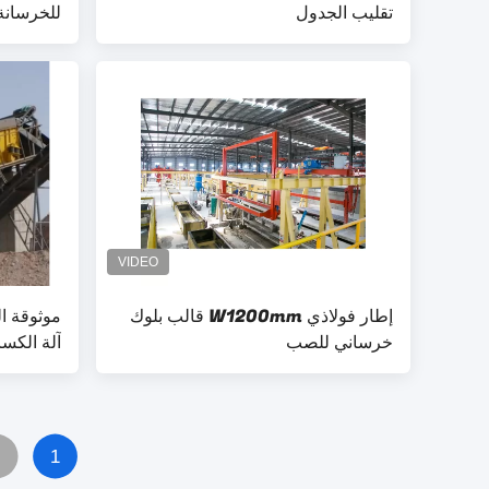
تقليب الجدول
للخرسانة 
إطار فولاذي W1200mm قالب بلوك
خرساني للصب
آلة الكسا
2
1