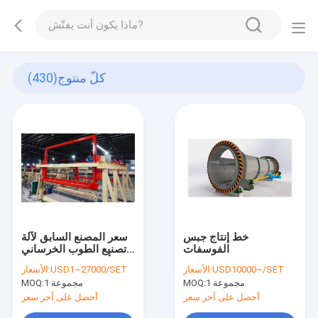
كلّ منتوج
(430)
خط إنتاج جبس
سعر المصنع السابق لآلة
الفوسفات
تصنيع الطوب الخرساني
الأوتوماتيكية الجديدة -
USD10000~/SET
الأسعار:
USD1~27000/SET
الأسعار:
380V منضدة التقليب
1 مجموعة
MOQ:
1 مجموعة
MOQ:
AAC Block Plant
Machinery
أحصل على آخر سعر
أحصل على آخر سعر