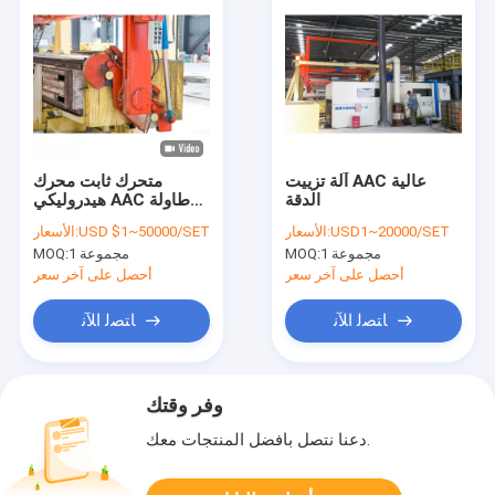
آلة تزييت AAC عالية
متحرك ثابت محرك
الدقة
هيدروليكي AAC طاولة
إمالة
USD1~20000/SET
الأسعار:
USD $1~50000/SET
الأسعار:
1 مجموعة
MOQ:
1 مجموعة
MOQ:
أحصل على آخر سعر
أحصل على آخر سعر
ﺎﺘﺼﻟ ﺍﻶﻧ
ﺎﺘﺼﻟ ﺍﻶﻧ
وفر وقتك
دعنا نتصل بأفضل المنتجات معك.