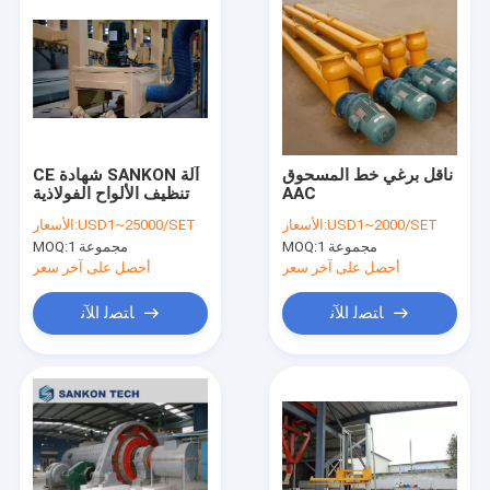
ناقل برغي خط المسحوق
CE شهادة SANKON آلة
AAC
تنظيف الألواح الفولاذية
USD1~2000/SET
الأسعار:
USD1~25000/SET
الأسعار:
1 مجموعة
MOQ:
1 مجموعة
MOQ:
أحصل على آخر سعر
أحصل على آخر سعر
ﺎﺘﺼﻟ ﺍﻶﻧ
ﺎﺘﺼﻟ ﺍﻶﻧ
منزل
المنتجات
حول بنا