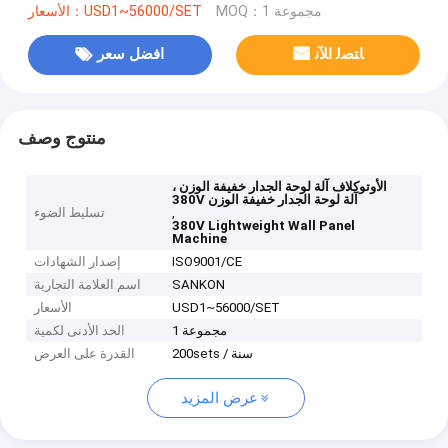
MOQ：1 مجموعة
الأسعار：USD1~56000/SET
ﺎﺘﺼﻟ ﺍﻶﻧ
افضل سعر
منتوج وصف
الأوتوكلاف آلة لوحة الجدار خفيفة الوزن ،
380V آلة لوحة الجدار خفيفة الوزن
,
تسليط الضوء
380V Lightweight Wall Panel
Machine
ISO9001/CE
إصدار الشهادات
SANKON
اسم العلامة التجارية
USD1~56000/SET
الأسعار
1 مجموعة
الحد الأدنى لكمية
200sets / سنة
القدرة على العرض
عرض المزيد