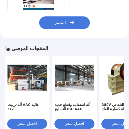
استمر
المنتجات الموصى بها
380V شبه التلقائي AAC
آلة استقامة وقطع حديد
آلة تزييت AAC عالية
ة آلة كسارة الفك
التسليح ISO AAC
الدقة
فضل سعر
افضل سعر
افضل سعر