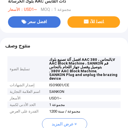
بلوك الخرسانة AAC ذات القابس
MOQ：1 مجموعة
الأسعار：USD1~
ﺎﺘﺼﻟ ﺍﻶﻧ
افضل سعر
منتوج وصف
افصل آلة تصنيع بلوك AAC بالنحاس ، 380V
AAC Block Machine ، SANKON قم
بتوصيل وفصل جهاز اللحام بالنحاس
تسليط الضوء
,
,
380V AAC Block Machine
SANKON Plug and unplug the brazing
device
ISO9001/CE
إصدار الشهادات
SANKON
اسم العلامة التجارية
USD1~
الأسعار
1 مجموعة
الحد الأدنى لكمية
1200 مجموعة / سنة
القدرة على العرض
عرض المزيد