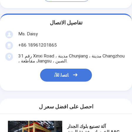
تفاصيل الاتصال
Ms. Daisy
+86 18961201865
رقم 31 Xinxi Road ، مدينة Chunjiang ، مدينة Changzhou
، مقاطعة Jiangsu ، الصين.
ﺎﺘﺼﻟ ﺍﻶﻧ
احصل على افضل سعر ل
آلة تصنيع بلوك الجدار
الخرساني خفيفة الوزن AAC -