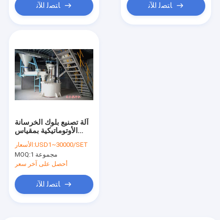
ﺎﺘﺼﻟ ﺍﻶﻧ
ﺎﺘﺼﻟ ﺍﻶﻧ
آلة تصنيع بلوك الخرسانة
الأوتوماتيكية بمقياس
الطين OEM
USD1~30000/SET
الأسعار:
1 مجموعة
MOQ:
أحصل على آخر سعر
ﺎﺘﺼﻟ ﺍﻶﻧ