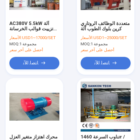
اتصل بنا
متعددة الوظائف الروتاري
AC380V 5.5kW آلة
كرين بلوك الطوب آلة
تزييت قوالب الخرسانة
آلة بلوك AAC
الخلوية
USD1~25000/SET
الأسعار:
USD1~17000/SET
الأسعار:
1 مجموعة
MOQ:
1 مجموعة
MOQ:
آلة تصنيع بلوك AAC
أحصل على آخر سعر
أحصل على آخر سعر
آلة قطع بلوك AAC
ﺎﺘﺼﻟ ﺍﻶﻧ
ﺎﺘﺼﻟ ﺍﻶﻧ
آلة تصنيع بلوك الخرسانة الأوتوماتيكية
آلة تصنيع البلوك شبه الأوتوماتيكية
آلة الطوب AAC
آلة لوحة الجدار خفيفة الوزن
الأوتوكلاف AAC
تناوب السرعة 1460r /
محرك اهتزاز متغير العزل