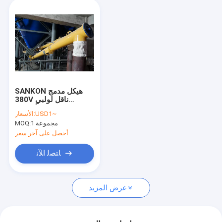
SANKON هيكل مدمج
380V ناقل لولبي
للأسمنت
USD1~
الأسعار:
1 مجموعة
MOQ:
أحصل على آخر سعر
ﺎﺘﺼﻟ ﺍﻶﻧ
عرض المزيد