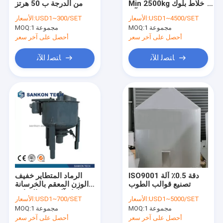
Min 2500kg خلاط بلوك
من الدرجة ب 50 هرتز
خط إنتاج الخرسانة المعقمة بالبخار المضغوط
الطوب آلة
USD1~4500/SET
الأسعار:
USD1~300/SET
الأسعار:
1 مجموعة
MOQ:
1 مجموعة
آلة بلوك الطوب
MOQ:
أحصل على آخر سعر
أحصل على آخر سعر
آلة تصنيع بلوك الخرسانة المتنقلة
ﺎﺘﺼﻟ ﺍﻶﻧ
ﺎﺘﺼﻟ ﺍﻶﻧ
ماكينات بلوك الخرسانة الخلوية
آلة تقليب آلة AAC
ISO9001 دقة 0.5٪ آلة
الرماد المتطاير خفيف
تصنيع قوالب الطوب
الوزن المعقم بالخرسانة
الهوائية AAC بلوك آلة
USD1~5000/SET
الأسعار:
USD1~700/SET
الأسعار:
بمحرك 1390r / Min
1 مجموعة
MOQ:
1 مجموعة
MOQ:
0.55KW الألومنيوم
مسحوق خلاط
أحصل على آخر سعر
أحصل على آخر سعر