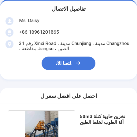
تفاصيل الاتصال
Ms. Daisy
+86 18961201865
رقم 31 Xinxi Road ، مدينة Chunjiang ، مدينة Changzhou
، مقاطعة Jiangsu ، الصين.
ﺎﺘﺼﻟ ﺍﻶﻧ
احصل على افضل سعر ل
50m3 تخزين حاوية كتلة
آلة الطوب لخلط الطين