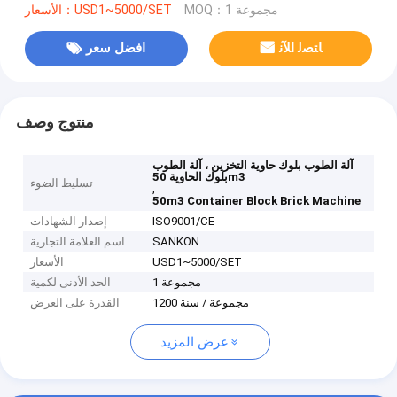
MOQ：1 مجموعة
الأسعار：USD1~5000/SET
ﺎﺘﺼﻟ ﺍﻶﻧ
افضل سعر
منتوج وصف
آلة الطوب بلوك حاوية التخزين ، آلة الطوب
بلوك الحاوية 50m3
تسليط الضوء
,
50m3 Container Block Brick Machine
ISO9001/CE
إصدار الشهادات
SANKON
اسم العلامة التجارية
USD1~5000/SET
الأسعار
1 مجموعة
الحد الأدنى لكمية
1200 مجموعة / سنة
القدرة على العرض
عرض المزيد