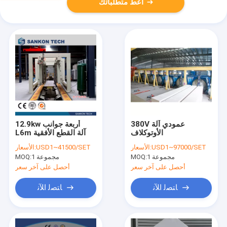
أعط متطلباتك
380V عمودي آلة
12.9kw أربعة جوانب
الأوتوكلاف
L6m آلة القطع الأفقية
USD1~97000/SET
الأسعار:
USD1~41500/SET
الأسعار:
1 مجموعة
MOQ:
1 مجموعة
MOQ:
أحصل على آخر سعر
أحصل على آخر سعر
ﺎﺘﺼﻟ ﺍﻶﻧ
ﺎﺘﺼﻟ ﺍﻶﻧ