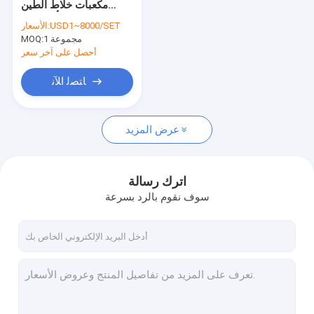
مكعبات خلاط الطين
خط إنتاج الخرسانة المعقمة بالبخار المضغوط
الأوتوكلاف
USD1~8000/SET
الأسعار:
1 مجموعة
آلة بلوك الطوب
MOQ:
أحصل على آخر سعر
آلة تصنيع بلوك الخرسانة المتنقلة
ﺎﺘﺼﻟ ﺍﻶﻧ
ماكينات بلوك الخرسانة الخلوية
عرض المزيد
آلة تقليب آلة AAC
اترك رسالة
سوف نقوم بالرد بسرعة