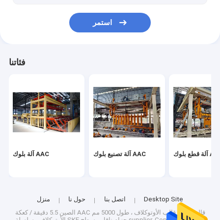
استمر
فئاتنا
قطع بلوك AAC
آلة تصنيع بلوك AAC
آلة بلوك AAC
Desktop Site
اتصل بنا
حول نا
منزل
الصين 5.5 دقيقة / كعكة AAC قالب الأوتوكلاف ، طول 5000 مم AAC قالب
Copyright © 2026
الأوتوكلاف ، سلسلة SKE حزام ناقل مسطح supplier.