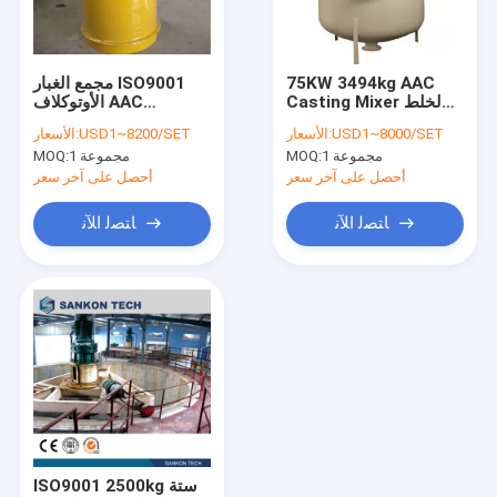
اتصل بنا
75KW 3494kg AAC
مجمع الغبار ISO9001
Casting Mixer لخلط
الأوتوكلاف AAC
آلة بلوك AAC
جسم الخرسانة
للمستودع
USD1~8000/SET
الأسعار:
USD1~8200/SET
الأسعار:
1 مجموعة
MOQ:
1 مجموعة
MOQ:
آلة تصنيع بلوك AAC
أحصل على آخر سعر
أحصل على آخر سعر
آلة قطع بلوك AAC
ﺎﺘﺼﻟ ﺍﻶﻧ
ﺎﺘﺼﻟ ﺍﻶﻧ
آلة تصنيع بلوك الخرسانة الأوتوماتيكية
آلة تصنيع البلوك شبه الأوتوماتيكية
آلة الطوب AAC
آلة لوحة الجدار خفيفة الوزن
الأوتوكلاف AAC
ISO9001 2500kg ستة