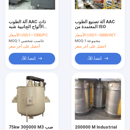
اتصل بنا
آلة تصنيع الطوب AAC
آلة الطوب AAC ذات
المعتمدة من ISO
الألواح الجانبية شبه
آلة بلوك AAC
الأوتوماتيكية w600mm
USD1~3200/SET
الأسعار:
USD1~1200/PC
الأسعار:
1 مجموعة
MOQ:
حاسب شخصي 1
MOQ:
آلة تصنيع بلوك AAC
أحصل على آخر سعر
أحصل على آخر سعر
آلة قطع بلوك AAC
ﺎﺘﺼﻟ ﺍﻶﻧ
ﺎﺘﺼﻟ ﺍﻶﻧ
آلة تصنيع بلوك الخرسانة الأوتوماتيكية
آلة تصنيع البلوك شبه الأوتوماتيكية
آلة الطوب AAC
آلة لوحة الجدار خفيفة الوزن
الأوتوكلاف AAC
200000 M Industrial
75kw 300000 M3 صب