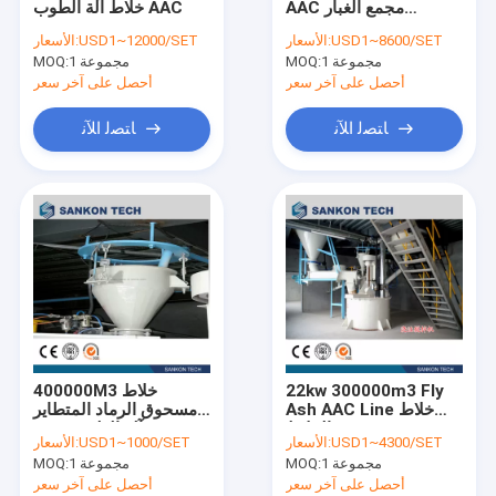
AAC مجمع الغبار
خلاط آلة الطوب AAC
خط إنتاج الخرسانة المعقمة بالبخار المضغوط
الصناعي
USD1~8600/SET
الأسعار:
USD1~12000/SET
الأسعار:
1 مجموعة
MOQ:
1 مجموعة
آلة بلوك الطوب
MOQ:
أحصل على آخر سعر
أحصل على آخر سعر
آلة تصنيع بلوك الخرسانة المتنقلة
ﺎﺘﺼﻟ ﺍﻶﻧ
ﺎﺘﺼﻟ ﺍﻶﻧ
ماكينات بلوك الخرسانة الخلوية
آلة تقليب آلة AAC
22kw 300000m3 Fly
400000M3 خلاط
Ash AAC Line خلاط
مسحوق الرماد المتطاير
الملاط
AAC آلة الطوب
USD1~4300/SET
الأسعار:
USD1~1000/SET
الأسعار:
1 مجموعة
MOQ:
1 مجموعة
MOQ:
أحصل على آخر سعر
أحصل على آخر سعر