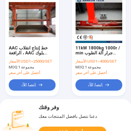
11kW 1800kg 1000r /
AAC خط إنتاج انقلاب
min جرار آلة الطوب
الرافعة ، AAC بلوك
AAC
Titling رافعة ، AAC
USD1~4000/SET
الأسعار:
USD1~25000/SET
الأسعار:
بلوك تقليب رافعة
1 مجموعة
MOQ:
1 مجموعة
MOQ:
شماعات دوران
أحصل على آخر سعر
أحصل على آخر سعر
ﺎﺘﺼﻟ ﺍﻶﻧ
ﺎﺘﺼﻟ ﺍﻶﻧ
وفر وقتك
دعنا نتصل بأفضل المنتجات معك.