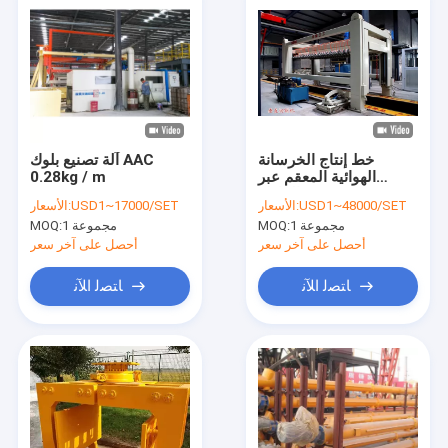
خط إنتاج الخرسانة
آلة تصنيع بلوك AAC
الهوائية المعقم عبر
0.28kg / m
القاطع
USD1~48000/SET
الأسعار:
USD1~17000/SET
الأسعار:
1 مجموعة
MOQ:
1 مجموعة
MOQ:
أحصل على آخر سعر
أحصل على آخر سعر
ﺎﺘﺼﻟ ﺍﻶﻧ
ﺎﺘﺼﻟ ﺍﻶﻧ
منزل
المنتجات
حول بنا