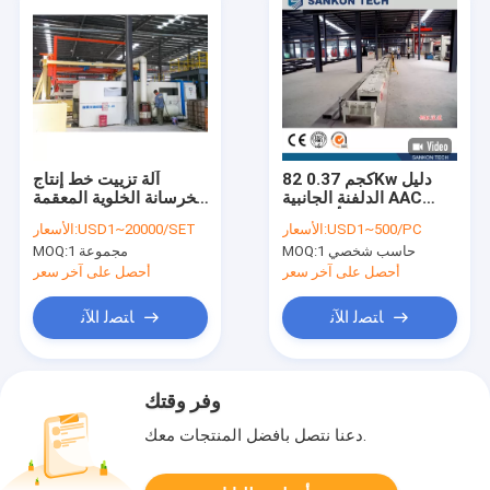
82 كجم 0.37Kw دليل
آلة تزييت خط إنتاج
الدلفنة الجانبية AAC
الخرسانة الخلوية المعقمة
الأوتوكلاف
بالوقود
USD1~500/PC
الأسعار:
USD1~20000/SET
الأسعار:
حاسب شخصي 1
MOQ:
1 مجموعة
MOQ:
أحصل على آخر سعر
أحصل على آخر سعر
ﺎﺘﺼﻟ ﺍﻶﻧ
ﺎﺘﺼﻟ ﺍﻶﻧ
وفر وقتك
دعنا نتصل بأفضل المنتجات معك.