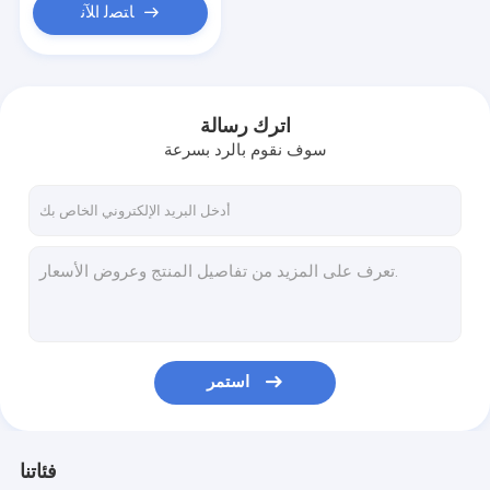
ﺎﺘﺼﻟ ﺍﻶﻧ
اترك رسالة
سوف نقوم بالرد بسرعة
استمر
فئاتنا