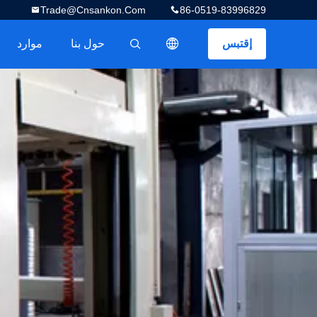
Trade@cnsankon.com
86-0519-83996829
إقتبس
حول بنا
موارد
描述