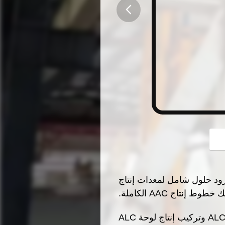
button
SANKON Building Materials Te. هي مزود حلول شامل لمعدات إنتاج
تشمل منتجاتنا الرئيسية خط إنتاج بلوك AAC وخط إنتاج لوحة ALC وتركيب إنتاج لوحة ALC