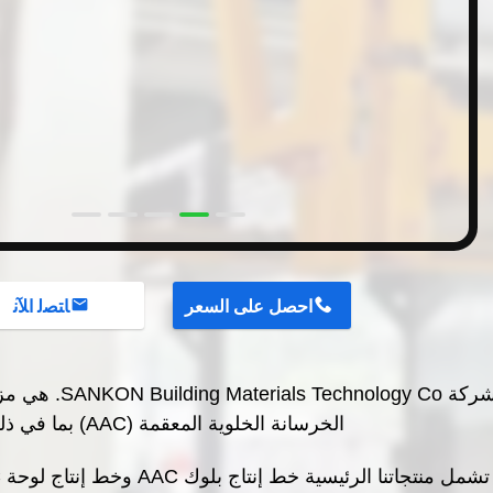
احصل على السعر
ﺎﺘﺼﻟ ﺍﻶﻧ
شركة chnology Co
الخرسانة الخلوية المعقمة (AAC) بما في ذلك خطوط إنتاج AAC الكاملة.