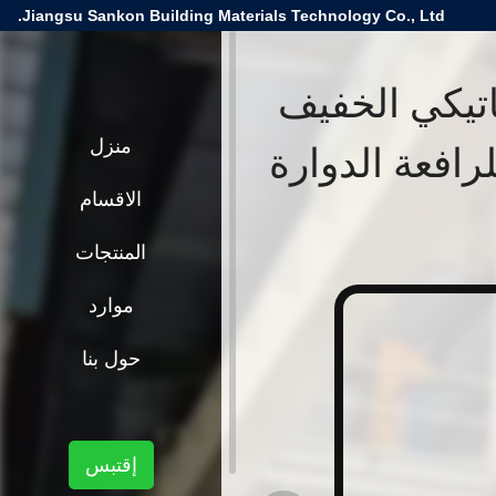
Jiangsu Sankon Building Materials Technology Co., Ltd.
اتيكي الخفيف
 للبناء - آلة قطع بلوك AAC للرافعة الدوارة
منزل
الاقسام
المنتجات
موارد
حول بنا
إقتبس