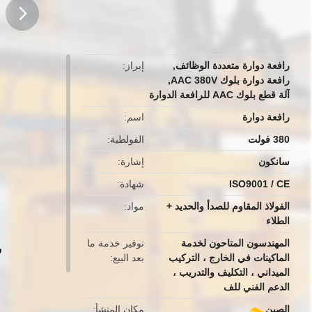
button
رافعة دوارة متعددة الوظائف
,
إبراز
رافعة دوارة بلوك AAC 380V
,
آلة قطع بلوك AAC للرافعة الدوارة
رافعة دوارة
اسم
380 فولت
الفولطية
سانكون
إشارة
ISO9001 / CE
شهادة
الفولاذ المقاوم للصدأ والحديد +
مواد
الطلاء
المهندسون المتاحون لخدمة
توفير خدمة ما
الماكينات في الخارج ، التركيب
بعد البيع
الميداني ، التكليف والتدريب ،
الدعم الفني للف
الصين
مكان المنشأ