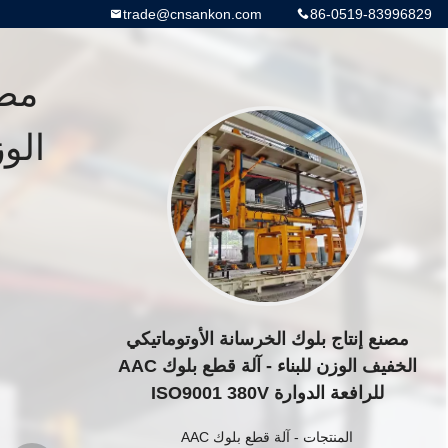
trade@cnsankon.com
86-0519-83996829
مصن
مصنع إنتاج بلوك الخرسانة الأوتوماتيكي
الخفيف الوزن للبناء - آلة قطع بلوك AAC
للرافعة الدوارة ISO9001 380V
المنتجات
-
آلة قطع بلوك AAC