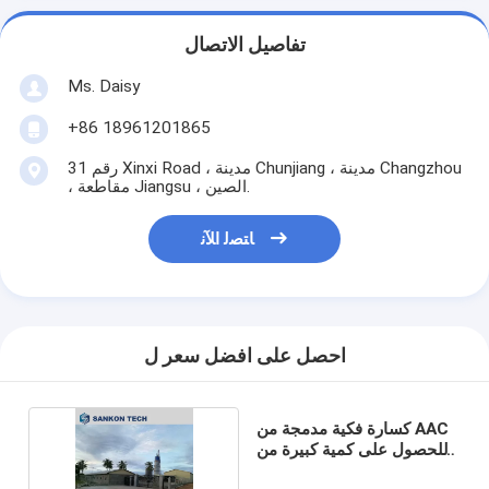
تفاصيل الاتصال
Ms. Daisy
+86 18961201865
رقم 31 Xinxi Road ، مدينة Chunjiang ، مدينة Changzhou
، مقاطعة Jiangsu ، الصين.
ﺎﺘﺼﻟ ﺍﻶﻧ
احصل على افضل سعر ل
كسارة فكية مدمجة من AAC
للحصول على كمية كبيرة من
الجير