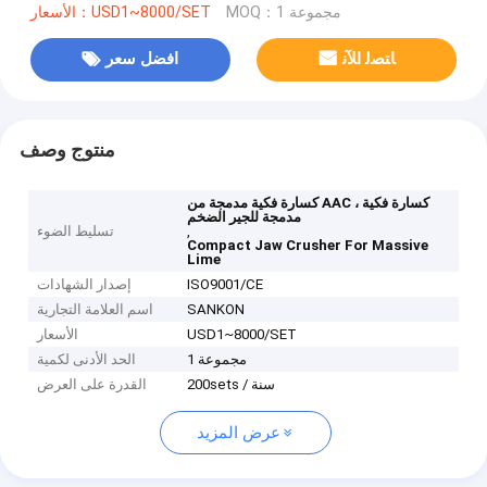
MOQ：1 مجموعة
الأسعار：USD1~8000/SET
ﺎﺘﺼﻟ ﺍﻶﻧ
افضل سعر
منتوج وصف
كسارة فكية مدمجة من AAC ، كسارة فكية
مدمجة للجير الضخم
,
تسليط الضوء
Compact Jaw Crusher For Massive
Lime
ISO9001/CE
إصدار الشهادات
SANKON
اسم العلامة التجارية
USD1~8000/SET
الأسعار
1 مجموعة
الحد الأدنى لكمية
200sets / سنة
القدرة على العرض
عرض المزيد