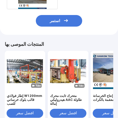
استمر
المنتجات الموصى بها
ط إنتاج الخرسانة
متحرك ثابت محرك
إطار فولاذي W1200mm
المعقمة بالكرات
هيدروليكي AAC طاولة
قالب بلوك خرساني
إمالة
للصب
فضل سعر
افضل سعر
افضل سعر